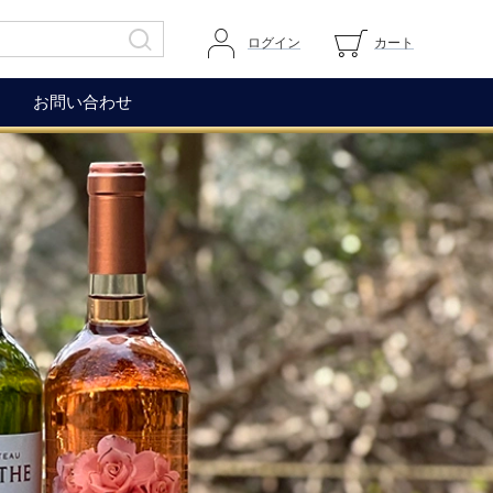
ログイン
カート
お問い合わせ
その他
ガイドページ
ワイングラス
マイページへログイン
ワインアクセサリー
カートを見る
生ハム（イベリコ＆ベジョー
道上伯とは
タ）
WOX
コレクション
もち麦