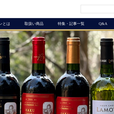
インとは
取扱い商品
特集・記事一覧
Q&A
インギフト
ルマガ
ワイン商品一覧
ワインを楽しく
ギュラーサイズ
ムリエの追言
50,001円以上
ボルドーワインの魅力
グナムボトル
武士（もののふ）
10,001円～50,000円
ワインの楽しみ方
息の独り言
5,001円～10,000円
この料理に合うワイン
布会
3,001円～5,000円
ワインおつまみ道
1,000円～3,000円
お客様の声
ICHIGAMIワイン頒布会
MICHIGAMIワインの飲める店
ワイン会
ワインNEWS