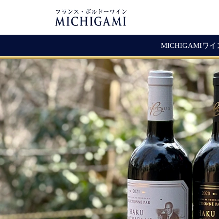
MICHIGAMIワ
フランスワイン
生産者紹介
ワ
メ
シャトー・ラ・ジョンカード
シャトー・タイヤック
レ
ソ
（赤ワイン）
ヴィニョーブル・ラトゥース
マ
古
赤ワイン
クロ・サン・ヴァンサン
愚
白ワイン・ロゼ
頒
ジョヴェール・ジラルダン
シャンパン・スパークリング
シャトー・ルボスク
M
Bag In Box（箱ワイン）
MICHIGAMIコレクション
熟成ワイン