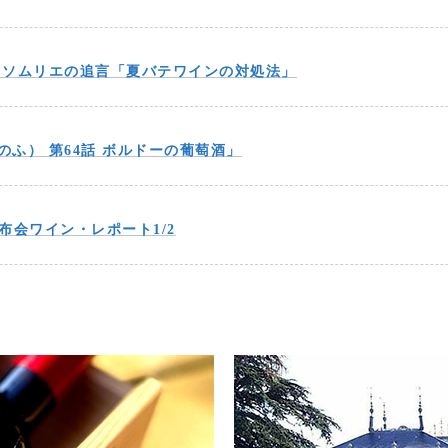
 ソムリエの追言「夏バテワインの対処法」
のふ） 第64話 ボルドーの葡萄酒」
 頒布会ワイン・レポート1/2