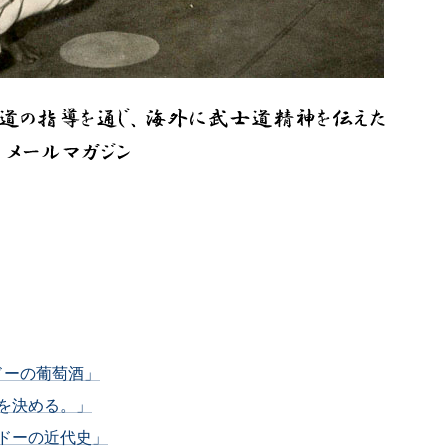
ドーの葡萄酒」
住を決める。」
ルドーの近代史」