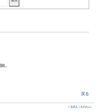
開始。
戻る
古武士（もののふ）