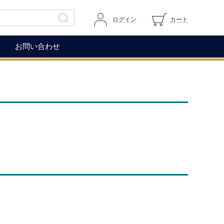
ログイン
カート
お問い合わせ
その他
ガイドページ
ワイングラス
マイページへログイン
ワインアクセサリー
カートを見る
生ハム（イベリコ＆ベジョー
道上伯とは
タ）
WOX
コレクション
もち麦