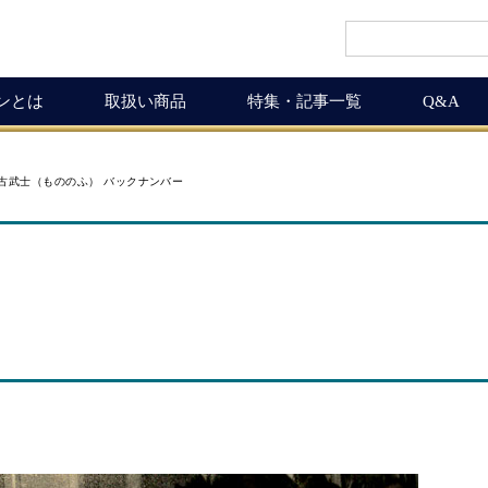
インとは
取扱い商品
特集・記事一覧
Q&A
インギフト
ルマガ
ワイン商品一覧
ワインを楽しく
古武士（もののふ） バックナンバー
ギュラーサイズ
ムリエの追言
50,001円以上
ボルドーワインの魅力
グナムボトル
武士（もののふ）
10,001円～50,000円
ワインの楽しみ方
息の独り言
5,001円～10,000円
この料理に合うワイン
布会
3,001円～5,000円
ワインおつまみ道
1,000円～3,000円
お客様の声
ICHIGAMIワイン頒布会
MICHIGAMIワインの飲める店
ワイン会
ワインNEWS