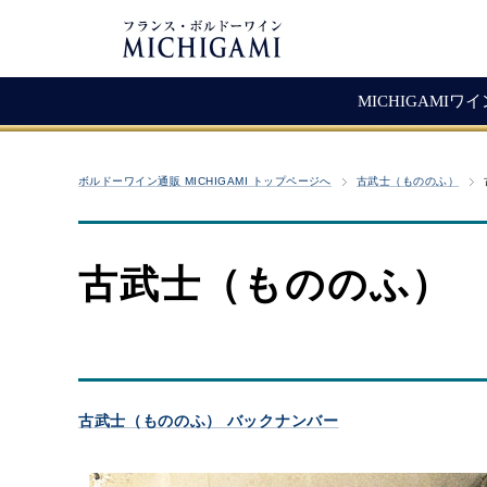
MICHIGAMIワ
フランスワイン
生産者紹介
ワ
メ
ボルドーワイン通販 MICHIGAMI トップページへ
古武士（もののふ）
シャトー・ラ・ジョンカード
シャトー・タイヤック
レ
ソ
（赤ワイン）
ヴィニョーブル・ラトゥース
マ
古
赤ワイン
古武士（もののふ）
クロ・サン・ヴァンサン
愚
白ワイン・ロゼ
頒
ジョヴェール・ジラルダン
シャンパン・スパークリング
シャトー・ルボスク
M
Bag In Box（箱ワイン）
MICHIGAMIコレクション
古武士（もののふ） バックナンバー
熟成ワイン