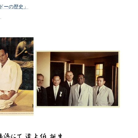
ルドーの歴史」
」