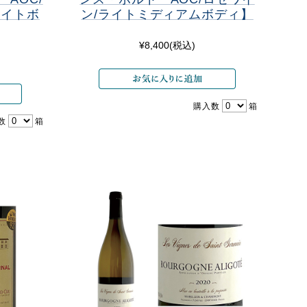
ライトボ
ン/ライトミディアムボディ】
¥8,400
(税込)
購入数
箱
数
箱