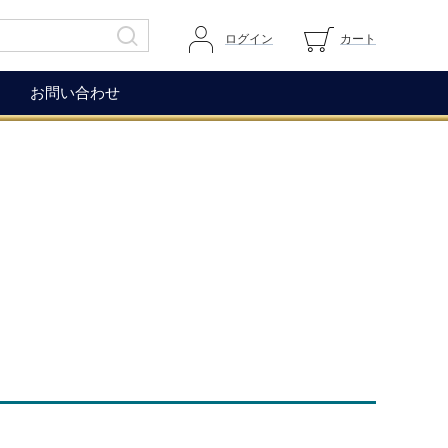
ログイン
カート
お問い合わせ
その他
ガイドページ
ワイングラス
マイページへログイン
ワインアクセサリー
カートを見る
生ハム（イベリコ＆ベジョー
道上伯とは
タ）
WOX
コレクション
もち麦