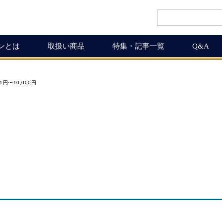
インとは
取扱い商品
特集・記事一覧
Q&A
インギフト
ルマガ
ワイン商品一覧
ワインを楽しく
01円〜10,000円
ギュラーサイズ
ムリエの追言
50,001円以上
ボルドーワインの魅力
グナムボトル
武士（もののふ）
10,001円〜50,000円
ワインの楽しみ方
息の独り言
5,001円〜10,000円
この料理に合うワイン
布会
3,001円〜5,000円
ワインおつまみ道
1,000円〜3,000円
お客様の声
ICHIGAMIワイン頒布会
MICHIGAMIワインの飲める店
ワイン会
ワインNEWS