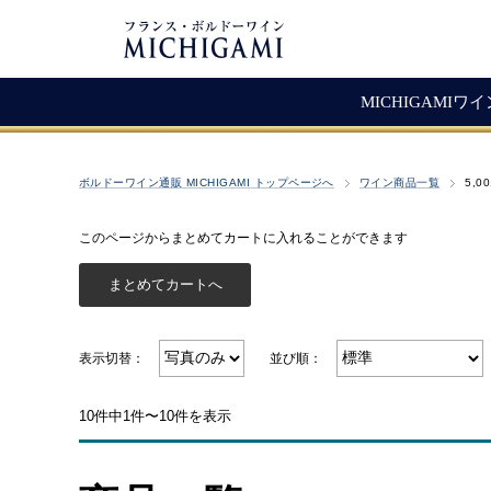
MICHIGAMIワ
フランスワイン
生産者紹介
ワ
メ
ボルドーワイン通販 MICHIGAMI トップページへ
ワイン商品一覧
5,0
シャトー・ラ・ジョンカード
シャトー・タイヤック
レ
ソ
（赤ワイン）
このページからまとめてカートに入れることができます
ヴィニョーブル・ラトゥース
マ
古
赤ワイン
クロ・サン・ヴァンサン
愚
白ワイン・ロゼ
頒
ジョヴェール・ジラルダン
シャンパン・スパークリング
シャトー・ルボスク
表示切替：
並び順：
M
Bag In Box（箱ワイン）
MICHIGAMIコレクション
10件中1件〜10件を表示
熟成ワイン