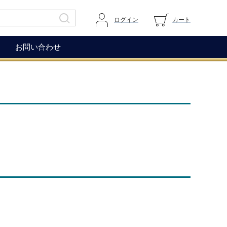
ログイン
カート
お問い合わせ
その他
ガイドページ
ワイングラス
マイページへログイン
ワインアクセサリー
カートを見る
生ハム（イベリコ＆ベジョー
道上伯とは
タ）
WOX
コレクション
もち麦