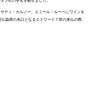
ルダン社の令名を馳せました。
、サディ・カルノー、エミール・ルーベにワインを
英仏協商の糸口となるエドワード７世の来仏の際、