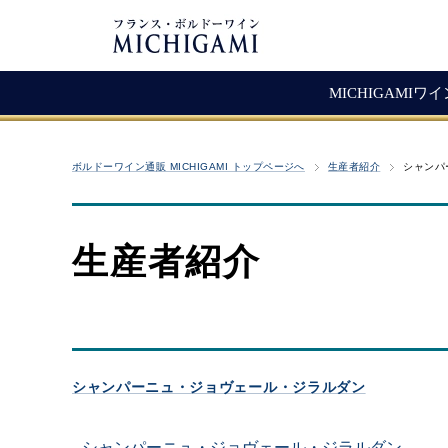
MICHIGAMIワ
フランスワイン
生産者紹介
ワ
メ
ボルドーワイン通販 MICHIGAMI トップページへ
生産者紹介
シャンパ
シャトー・ラ・ジョンカード
シャトー・タイヤック
レ
ソ
（赤ワイン）
ヴィニョーブル・ラトゥース
マ
古
赤ワイン
生産者紹介
クロ・サン・ヴァンサン
愚
白ワイン・ロゼ
頒
ジョヴェール・ジラルダン
シャンパン・スパークリング
シャトー・ルボスク
M
Bag In Box（箱ワイン）
MICHIGAMIコレクション
シャンパーニュ・ジョヴェール・ジラルダン
熟成ワイン
シャンパーニュ・ジョヴェール・ジラルダン