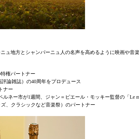
ーニュ地方とシャンパーニュ人の名声を高めるように映画や音
場）の特権パートナー
ma（映画評論雑誌）の40周年をプロデュース
トナー
ルネー市が1週間、ジャン＝ピエール・モッキー監督の「Le mari
e Reims（ジャズ、クラシックなど音楽祭）のパートナー