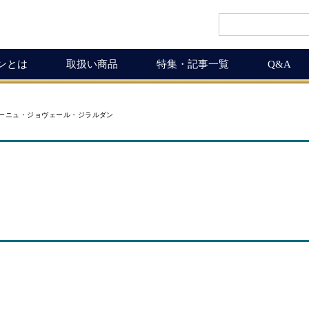
インとは
取扱い商品
特集・記事一覧
Q&A
インギフト
ルマガ
ワイン商品一覧
ワインを楽しく
ーニュ・ジョヴェール・ジラルダン
ギュラーサイズ
ムリエの追言
50,001円以上
ボルドーワインの魅力
グナムボトル
武士（もののふ）
10,001円～50,000円
ワインの楽しみ方
息の独り言
5,001円～10,000円
この料理に合うワイン
布会
3,001円～5,000円
ワインおつまみ道
1,000円～3,000円
お客様の声
ICHIGAMIワイン頒布会
MICHIGAMIワインの飲める店
ワイン会
ワインNEWS