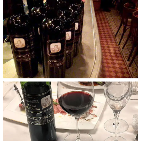
香
開栓後は華やかな果実味に富んだ香り、そこからしっかりと
り
熟したプラムのような濃厚な香りが大きく拡がり、やや複雑
さを帯びたふくよかな土の香り、カカオ、ビターチョコレー
トのようなほろ苦くも香ばしい香りも楽しむ事ができます。
しなやかな口当たり。しっかりとしたフルボディの辛口。
コク、酸味、渋み、バランスがしっかりと取れている。タン
ニンはやや粗めですが、しなやかにこなれた味わいを楽しん
でいただける1本です。
味
わ
若々しい果実味の後に、喉の奥でしっかりとした力強さを感
い
じます。 後味もとても心地良く拡がり、ぎゅうっと凝縮した
アロマが鼻腔へと軽やかに抜けていきます。
白ラベルとブドウの配合は同じですが、黒ラベルの方が重い
です。