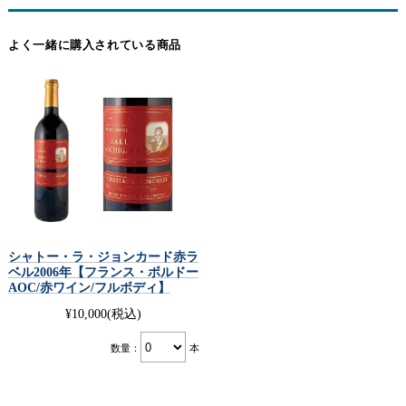
他にもトマトやチーズを使ったパスタやピザ、野菜を使った
よく一緒に購入されている商品
煮込み料理との相性もお楽しみ頂けます。
お召し上がりになる15分〜30分前に開栓しておくとコクの風
よ
味にまろやかさが増し、 更に深〜い味わいをお楽しみいただ
り
けるかと思います。
美
冷やし過ぎるとせっかくの味と香りを消してしまうので気を
味
つけて下さい。
し
く
ワイン好きのお客様の(急な)おもてなしにもお薦めです。
シャトー・ラ・ジョンカード赤ラ
ベル2006年【フランス・ボルドー
AOC/赤ワイン/フルボディ】
¥10,000
(税込)
数量：
本