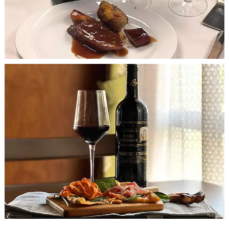
濃縮した味わいのワインには、それに負けない濃厚な味わい
の料理がお薦めです。
レバーペーストのパテ、キノコやベーコン入りトマトソース
パスタ、ビーフシチュー、 ペッパーステーキなどの牛肉料理
も。
焼き鳥のササミ（塩・わさび）、豚肉料理、チーズ、スパイ
スを使ったコクのあるソースの料理、スペアリブなどのグリ
ル、仔羊など脂味が多い肉料理など最適です。
料
理
料理との相性を選ばず、贅沢ディナーのメインディッシュと
はもちろん、カジュアルなおつまみ、パスタ類と組み合わせ
ても抜群。
お肉料理全般と合わせやすいですが、特にポン酢で味付けを
した料理、しゃぶしゃぶや和風ハンバーグ、ロースとビーフ
等との組み合わせもお薦めです。