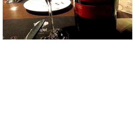
す。
味の特徴はコクのある酸味。程よくフルーティーさを残しな
がらもフレッシュな酸味とは違う、梅干のような熟成感をも
った酸味です。 アルコールがしっかり乗ったパワフルな感じ
味
を受けますが、それがこの酸味と合わさって違和感なく喉ま
わ
ですっと入ってくる。 後味に苦味がほどよく存在感を主張し
い
て心地良いバランスが取れています。
口に含んでから飲み込むまでが流れるようにスムーズで余韻
は7秒。 他のヴィンテージと比べると果実感は一番強く感じる
のですが、 熟成の甘味をあまり感じません。 液面には透明な
層もしっかりと厚く、力強いアルコール感が予想できます。
ワインだけを飲んでいるとすこし飲み疲れしてまうかもしれ
ません。 まさにペッパーステーキが食べたくなる味です。
牛肉の赤身の旨味、脂に感じる甘味、 肉と合わせるならやっ