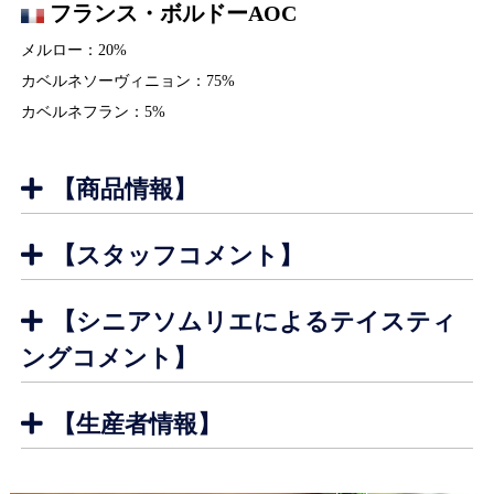
フランス・ボルドーAOC
メルロー：20%
カベルネソーヴィニョン：75%
カベルネフラン：5%
【商品情報】
【スタッフコメント】
【シニアソムリエによるテイスティ
ングコメント】
つややかでハリのある外観、中心は赤と黒を3：7で 混ぜ合わ
【生産者情報】
せたような濃い色合い。 透明感はなくグラスの向こう側はま
ったく見えません。
シャトー・タイヤック
外