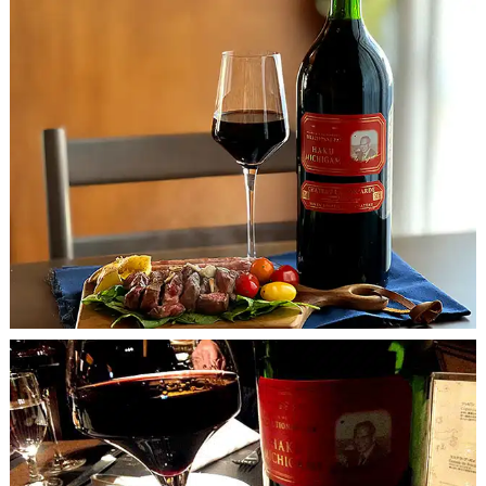
中心からエッジにかけて、赤の割合がだんだんと強くなり、
観
最終的にはこげ茶色へときれいなグラデーションを形成して
います。 このこげ茶色がレンガ色になり、やがてオレンジが
かってくると、良い熟成を経た、古さの証しです。
コルクを開けてすぐは香りが閉じています。 黒こしょうとす
みれの花の香り。 複雑な香りはあまり感じられず、若干イン
パクトが弱いと感じさせます。
香
グラスを回していくと徐々に木樽の香りが目立ちはじめ、 更
に30分から1時間程置いておくと杉の香り、 バラのドライフラ
り
ワーのような香りが豊かに感じられます。
赤ラベルに共通して感じられるべっこう飴のような独特の甘
い香りは、 このヴィンテージからは強く感じられません。
口当たりはなめらか。タンニンがきめ細かく溶け込んでいま