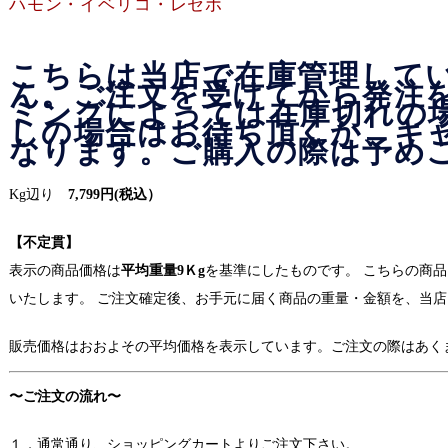
ハモン・イベリコ・レセボ
こちらは当店で在庫管理して
ん。ご注文を受けてから発注
ミングによっては在庫切れの
しの場合はお待ち頂くか、キ
なります。ご購入の際は予め
Kg辺り
7,799円(税込）
【不定貫】
表示の商品価格は
平均重量9Ｋg
を基準にしたものです。 こちらの商
いたします。 ご注文確定後、お手元に届く商品の重量・金額を、当
販売価格はおおよその平均価格を表示しています。ご注文の際はあく
〜ご注文の流れ〜
１．通常通り、ショッピングカートよりご注文下さい。