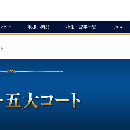
インとは
取扱い商品
特集・記事一覧
Q&A
インギフト
ルマガ
ワイン商品一覧
ワインを楽しく
ート
ギュラーサイズ
ムリエの追言
50,001円以上
ボルドーワインの魅力
グナムボトル
武士（もののふ）
10,001円〜50,000円
ワインの楽しみ方
息の独り言
5,001円〜10,000円
この料理に合うワイン
布会
3,001円〜5,000円
ワインおつまみ道
1,000円〜3,000円
お客様の声
ICHIGAMIワイン頒布会
MICHIGAMIワインの飲める店
ワイン会
ワインNEWS