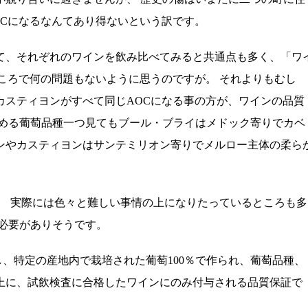
OCになるなんてあり得ないという訳です。
て、それぞれのワインを飲み比べてみると共通点も多く、「ワ
ころで何の問題もないように思うのですが。 それよりもむし
カスティヨンがすべて同じAOCになる事の方が、ワインの品質
決める葡萄品種一つ見てもブール・ブライはメドック寄りでカベ
ンやカスティヨンはサンテミリオン寄りでメルロー主体の柔ら
、 実際には色々と難しい事情の上になりたっているところも多
必要がありそうです。
し、特定の産地内で栽培された葡萄100％で作られ、葡萄品種、
上に、試飲検査に合格したワインにのみ付与される品質保証で