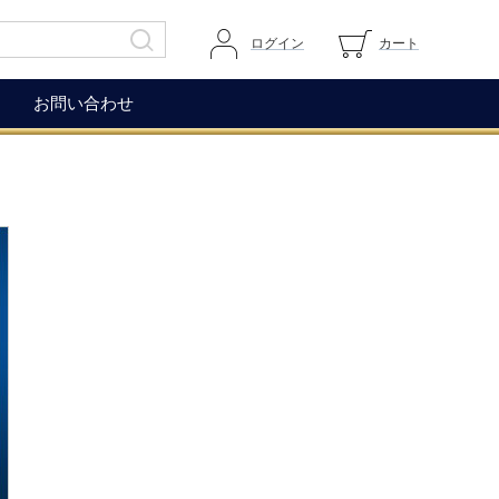
ログイン
カート
お問い合わせ
その他
ガイドページ
ワイングラス
マイページへログイン
ワインアクセサリー
カートを見る
生ハム（イベリコ＆ベジョー
道上伯とは
タ）
WOX
コレクション
もち麦