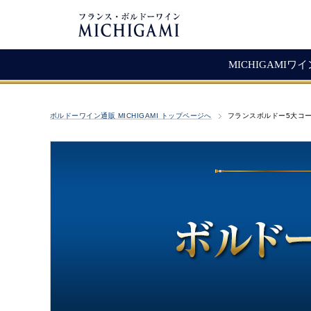
MICHIGAMIワ
フランスワイン
生産者紹介
ワ
メ
ボルドーワイン通販 MICHIGAMI トップページへ
フランスボルドー5大コ
シャトー・ラ・ジョンカード
シャトー・タイヤック
レ
ソ
（赤ワイン）
ヴィニョーブル・ラトゥース
マ
古
赤ワイン
クロ・サン・ヴァンサン
愚
白ワイン・ロゼ
頒
ジョヴェール・ジラルダン
シャンパン・スパークリング
シャトー・ルボスク
M
Bag In Box（箱ワイン）
MICHIGAMIコレクション
熟成ワイン