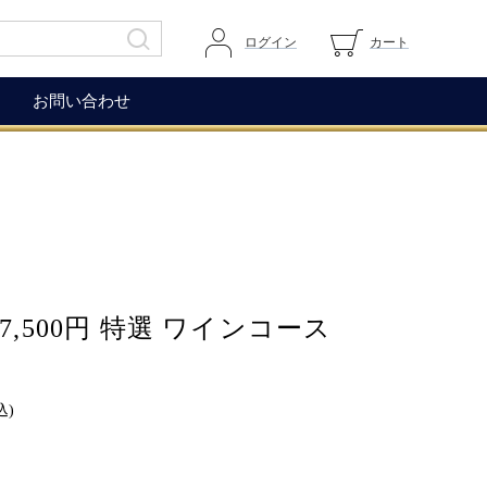
ログイン
カート
お問い合わせ
その他
ガイドページ
ワイングラス
マイページへログイン
ワインアクセサリー
カートを見る
生ハム（イベリコ＆ベジョー
道上伯とは
タ）
,500円 特選 ワインコース
WOX
コレクション
もち麦
込)