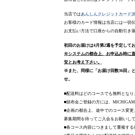
当店では
あんしんクレジットカード
お客様のカード情報は当店には一切
お支払い方法で口座からの自動引き
初回のお届けは4月第2週を予定して
※システムの都合上、お申込み時に直
安とお考え下さい。
※また、同様に「お届け回数36回」
せ。
■配送料はどのコースでも無料となり
■頒布会ご登録の方には、MICHIG
■企画の都合上、途中でのコース変更
募集期間を待ってご入会をお願いし
■各コース内容につきまして重複する