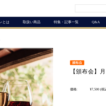
インとは
取扱い商品
特集・記事一覧
Q&A
インギフト
ルマガ
ワイン商品一覧
ワインを楽しく
会
ギュラーサイズ
ムリエの追言
50,001円以上
ボルドーワインの魅力
グナムボトル
武士（もののふ）
10,001円〜50,000円
ワインの楽しみ方
息の独り言
5,001円〜10,000円
この料理に合うワイン
布会
3,001円〜5,000円
ワインおつまみ道
【頒布会】月7
1,000円〜3,000円
お客様の声
ICHIGAMIワイン頒布会
MICHIGAMIワインの飲める店
価格:
¥7,500
(税
ワイン会
ワインNEWS