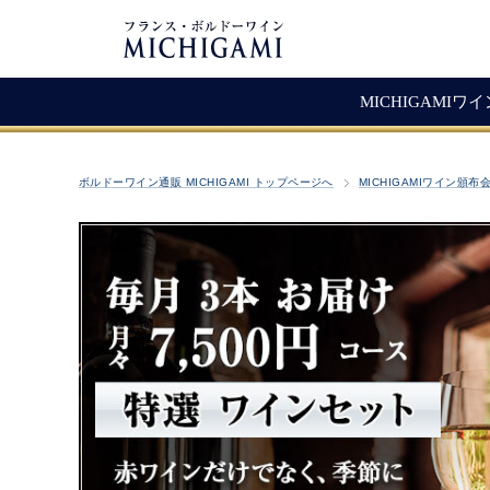
MICHIGAMIワ
フランスワイン
生産者紹介
ワ
メ
ボルドーワイン通販 MICHIGAMI トップページへ
MICHIGAMIワイン頒布
シャトー・ラ・ジョンカード
シャトー・タイヤック
レ
ソ
（赤ワイン）
ヴィニョーブル・ラトゥース
マ
古
赤ワイン
クロ・サン・ヴァンサン
愚
白ワイン・ロゼ
頒
ジョヴェール・ジラルダン
シャンパン・スパークリング
シャトー・ルボスク
M
Bag In Box（箱ワイン）
MICHIGAMIコレクション
熟成ワイン