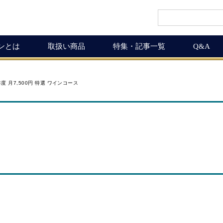
インとは
取扱い商品
特集・記事一覧
Q&A
インギフト
ルマガ
ワイン商品一覧
ワインを楽しく
年度 月7,500円 特選 ワインコース
ギュラーサイズ
ムリエの追言
50,001円以上
ボルドーワインの魅力
グナムボトル
武士（もののふ）
10,001円～50,000円
ワインの楽しみ方
息の独り言
5,001円～10,000円
この料理に合うワイン
布会
3,001円～5,000円
ワインおつまみ道
1,000円～3,000円
お客様の声
ICHIGAMIワイン頒布会
MICHIGAMIワインの飲める店
ワイン会
ワインNEWS