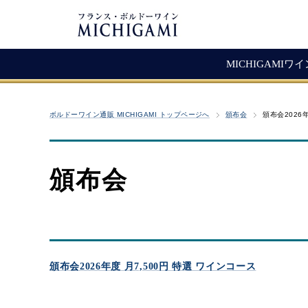
MICHIGAMIワ
フランスワイン
生産者紹介
ワ
メ
ボルドーワイン通販 MICHIGAMI トップページへ
頒布会
頒布会2026
シャトー・ラ・ジョンカード
シャトー・タイヤック
レ
ソ
（赤ワイン）
ヴィニョーブル・ラトゥース
マ
古
赤ワイン
頒布会
クロ・サン・ヴァンサン
愚
白ワイン・ロゼ
頒
ジョヴェール・ジラルダン
シャンパン・スパークリング
シャトー・ルボスク
M
Bag In Box（箱ワイン）
MICHIGAMIコレクション
頒布会2026年度 月7,500円 特選 ワインコース
熟成ワイン