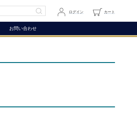
ログイン
カート
お問い合わせ
その他
ガイドページ
ワイングラス
マイページへログイン
ワインアクセサリー
カートを見る
生ハム（イベリコ＆ベジョー
道上伯とは
タ）
WOX
コレクション
もち麦