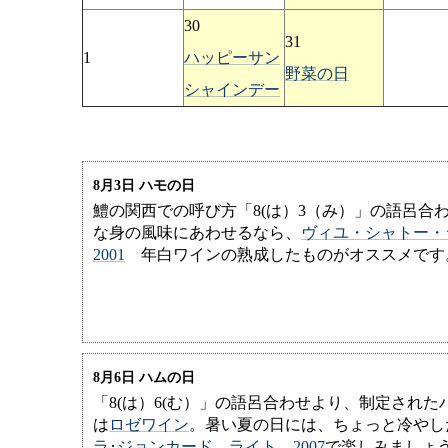
30
31
1
ハッピーサン
野菜の日
シャインデー
8月3日 ハモの日
鱧の関西での呼び方「8(は）3（み）」の語呂合
な身の風味にあわせるなら、
ヴィユ・シャトー
2001
年白ワインの熟成したものがオススメです
8月6日 ハムの日
「8(は）6(む）」の語呂合わせより、制定された
は
ロゼワイン
。暑い夏の日には、ちょっと冷やし
ラ･ジョンカード ライト 2007
で楽しみましょ