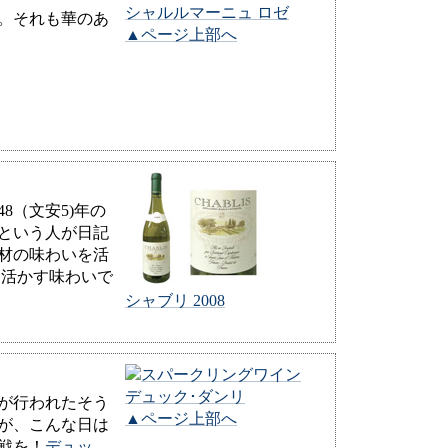
シャルルマーニュ ロゼ
。それも華のあ
▲ページ上部へ
8（文安5)年の
という人が日記
材の味わいを活
を活かす味わいで
シャブリ 2008
デュック･ダンリ
戦が行われたそう
▲ページ上部へ
が、こんな日は
戦を！
デュッ