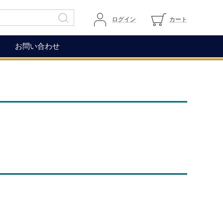
ログイン
カート
お問い合わせ
その他
ガイドページ
ワイングラス
マイページへログイン
ワインアクセサリー
カートを見る
生ハム（イベリコ＆ベジョー
道上伯とは
タ）
WOX
コレクション
もち麦