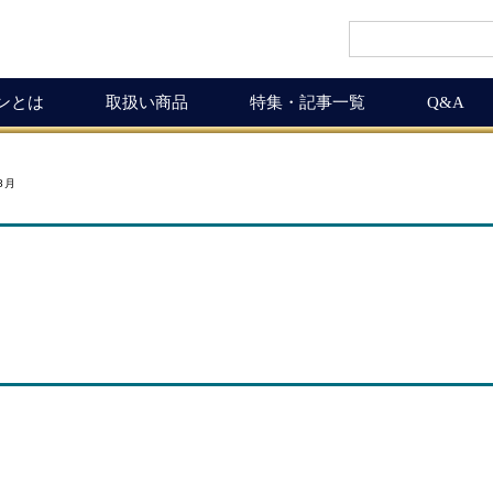
インとは
取扱い商品
特集・記事一覧
Q&A
インギフト
ルマガ
ワイン商品一覧
ワインを楽しく
8月
ギュラーサイズ
ムリエの追言
50,001円以上
ボルドーワインの魅力
グナムボトル
武士（もののふ）
10,001円～50,000円
ワインの楽しみ方
息の独り言
5,001円～10,000円
この料理に合うワイン
布会
3,001円～5,000円
ワインおつまみ道
1,000円～3,000円
お客様の声
ICHIGAMIワイン頒布会
MICHIGAMIワインの飲める店
ワイン会
ワインNEWS