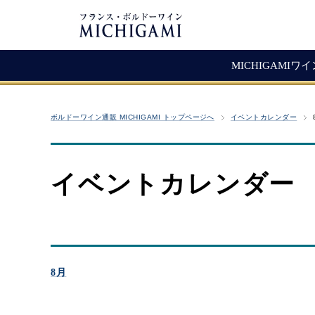
MICHIGAMIワ
フランスワイン
生産者紹介
ワ
メ
ボルドーワイン通販 MICHIGAMI トップページへ
イベントカレンダー
シャトー・ラ・ジョンカード
シャトー・タイヤック
レ
ソ
（赤ワイン）
ヴィニョーブル・ラトゥース
マ
古
赤ワイン
イベントカレンダー
クロ・サン・ヴァンサン
愚
白ワイン・ロゼ
頒
ジョヴェール・ジラルダン
シャンパン・スパークリング
シャトー・ルボスク
M
Bag In Box（箱ワイン）
MICHIGAMIコレクション
8月
熟成ワイン