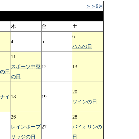
＞＞9月
木
金
土
6
4
5
ハムの日
11
スポーツ中継
12
13
の日
の日
20
ナイ
18
19
ワインの日
26
28
レインボーブ
27
バイオリンの
リッジの日
日