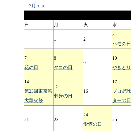
7月＜＜
8月
日
月
火
水
3
1
2
ハモの日
7
8
10
9
花の日
タコの日
やきとり
14
17
15
第23回東京湾
16
プロ野球
刺身の日
大華火祭
ターの日
24
21
23
25
愛酒の日