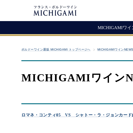
MICHIGAMIワ
フランスワイン
生産者紹介
ワ
メ
ボルドーワイン通販 MICHIGAMI トップページへ
MICHIGAMIワインNEW
シャトー・ラ・ジョンカード
シャトー・タイヤック
レ
ソ
（赤ワイン）
ヴィニョーブル・ラトゥース
マ
古
赤ワイン
MICHIGAMIワイン
クロ・サン・ヴァンサン
愚
白ワイン・ロゼ
頒
ジョヴェール・ジラルダン
シャンパン・スパークリング
シャトー・ルボスク
M
Bag In Box（箱ワイン）
MICHIGAMIコレクション
ロマネ・コンティ05 VS シャトー・ラ・ジョンカード
熟成ワイン