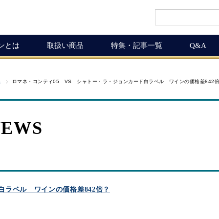
インとは
取扱い商品
特集・記事一覧
Q&A
インギフト
ルマガ
ワイン商品一覧
ワインを楽しく
S
ロマネ・コンティ05 VS シャトー・ラ・ジョンカード白ラベル ワインの価格差842
ギュラーサイズ
ムリエの追言
50,001円以上
ボルドーワインの魅力
グナムボトル
武士（もののふ）
10,001円～50,000円
ワインの楽しみ方
NEWS
息の独り言
5,001円～10,000円
この料理に合うワイン
布会
3,001円～5,000円
ワインおつまみ道
1,000円～3,000円
お客様の声
ICHIGAMIワイン頒布会
MICHIGAMIワインの飲める店
白ラベル ワインの価格差842倍？
ワイン会
ワインNEWS