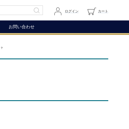
ログイン
カート
お問い合わせ
その他
ガイドページ
倍？
ワイングラス
マイページへログイン
ワインアクセサリー
カートを見る
生ハム（イベリコ＆ベジョー
道上伯とは
タ）
WOX
コレクション
もち麦