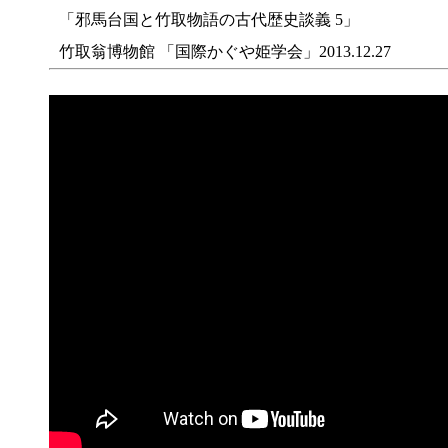
「邪馬台国と竹取物語の古代歴史談義 5」
竹取翁博物館 「国際かぐや姫学会」2013.12.27