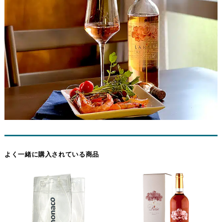
さが感じられる。
ゼリー、グミを思わせるかすかな甘さの風味、 オレンジピー
香
ルなど華やかな香りの中に野菜、果実、ハーブなどの香りが
り
複雑に絡み合う。
赤い果実、イチゴとラズベリーを感じます。また、オレンジ
の外皮の香りもあります。
爽快な果実味が心地よく、偉大なボルドーの赤ワインを生み
出すメルローやカベルネ・ソーヴィニョンから造られている
とは到底思えない爽やかな辛口ロゼワインです。
よく一緒に購入されている商品
酸味が全体を引き締め、洗練された飲みやすさがあります。
味
渋味は控え目でおとなしく、ロワールのロゼ・ダンジュのよ
わ
うな「ロゼは甘口」というイメージを引っくり返す非常にシ
い
ャープな口当たりです。