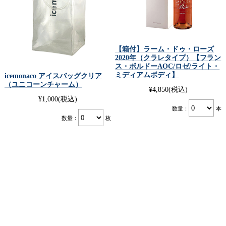
ロゼ独特の粉っぽさというか、まとわりつくような質感がな
く、さらっとした中にしっかりとしたミネラルの存在感があ
り、絶妙のバランスを整えています。ラーム・ドゥ・ローズ
【箱付】ラーム・ドゥ・ローズ
の特徴はなんと言ってもこのミネラル感！
2020年（クラレタイプ）【フラン
ス・ボルドーAOC/ロゼ/ライト・
ミネラルの塩味が料理との相性を高め、縁の下の力持ち的な
ミディアムボディ】
icemonaco アイスバッグクリア
（ユニコーンチャーム）
役回りを上手に演じているのです。ボルドーの白では合わせ
¥4,850
(税込)
¥1,000
(税込)
ずらい、海老を使った料理や、中華料理全般、炒め物など油
数量：
本
をしっかり使う料理との相性は特にお薦めです。
数量：
枚
口の中にとどめると、わずかに感じるピリピリとしたスパイ
シーな刺激が感じられます、 この刺激があるから肉料理にも
合わせられます、塩味を利かせた肉料理にぴったりです。
ハム、ローストビーフ、鶏、豚肉ソテーのシンプルなトマト
ソース。 豚細切れ肉ケチャップソテーなど、ケチャップを使
った料理豚挽き肉の赤ピーマンつめ。
料