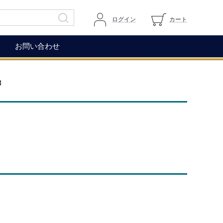
ログイン
カート
お問い合わせ
その他
ガイドページ
】
ワイングラス
マイページへログイン
ワインアクセサリー
カートを見る
生ハム（イベリコ＆ベジョー
道上伯とは
タ）
WOX
コレクション
もち麦