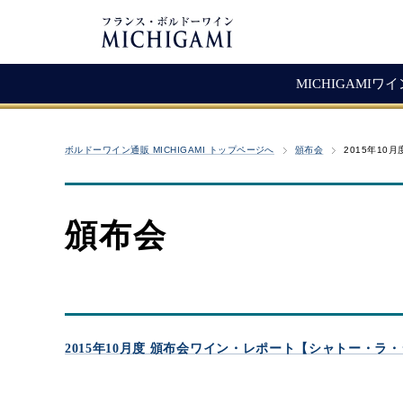
MICHIGAMIワ
フランスワイン
生産者紹介
ワ
メ
ボルドーワイン通販 MICHIGAMI トップページへ
頒布会
2015年10
シャトー・ラ・ジョンカード
シャトー・タイヤック
レ
ソ
（赤ワイン）
ヴィニョーブル・ラトゥース
マ
古
赤ワイン
頒布会
クロ・サン・ヴァンサン
愚
白ワイン・ロゼ
頒
ジョヴェール・ジラルダン
シャンパン・スパークリング
シャトー・ルボスク
M
Bag In Box（箱ワイン）
MICHIGAMIコレクション
2015年10月度 頒布会ワイン・レポート【シャトー・ラ・
熟成ワイン