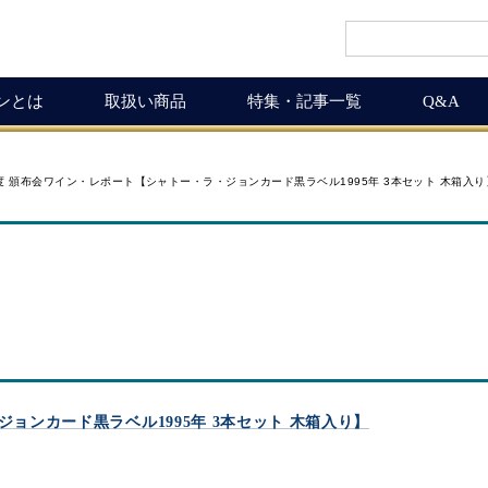
インとは
取扱い商品
特集・記事一覧
Q&A
インギフト
ルマガ
ワイン商品一覧
ワインを楽しく
月度 頒布会ワイン・レポート【シャトー・ラ・ジョンカード黒ラベル1995年 3本セット 木箱入り
ギュラーサイズ
ムリエの追言
50,001円以上
ボルドーワインの魅力
グナムボトル
武士（もののふ）
10,001円～50,000円
ワインの楽しみ方
息の独り言
5,001円～10,000円
この料理に合うワイン
布会
3,001円～5,000円
ワインおつまみ道
1,000円～3,000円
お客様の声
ICHIGAMIワイン頒布会
MICHIGAMIワインの飲める店
ジョンカード黒ラベル1995年 3本セット 木箱入り】
ワイン会
ワインNEWS