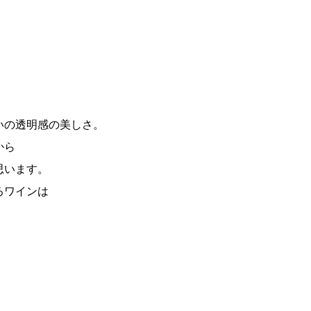
いの透明感の美しさ。
から
思います。
るワインは