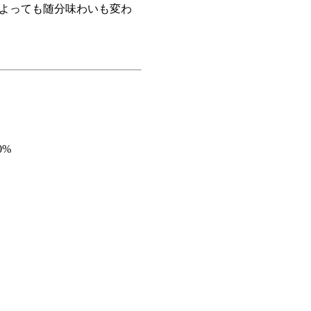
によっても随分味わいも変わ
0%