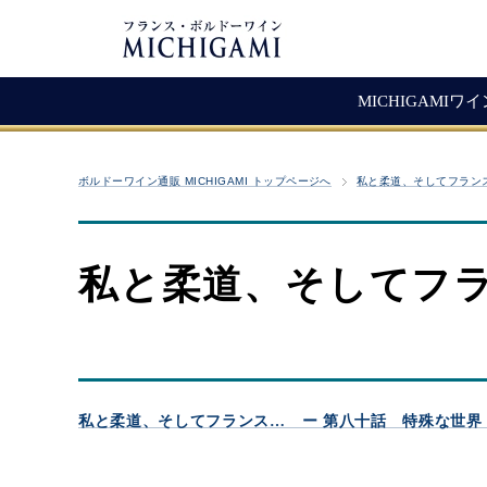
MICHIGAMIワ
フランスワイン
生産者紹介
ワ
メ
ボルドーワイン通販 MICHIGAMI トップページへ
私と柔道、そしてフラン
シャトー・ラ・ジョンカード
シャトー・タイヤック
レ
ソ
（赤ワイン）
ヴィニョーブル・ラトゥース
マ
古
赤ワイン
私と柔道、そしてフ
クロ・サン・ヴァンサン
愚
白ワイン・ロゼ
頒
ジョヴェール・ジラルダン
シャンパン・スパークリング
シャトー・ルボスク
M
Bag In Box（箱ワイン）
MICHIGAMIコレクション
私と柔道、そしてフランス… ー 第八十話 特殊な世界
熟成ワイン