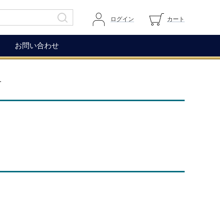
ログイン
カート
お問い合わせ
その他
ガイドページ
ー
ワイングラス
マイページへログイン
ワインアクセサリー
カートを見る
生ハム（イベリコ＆ベジョー
道上伯とは
タ）
WOX
コレクション
もち麦