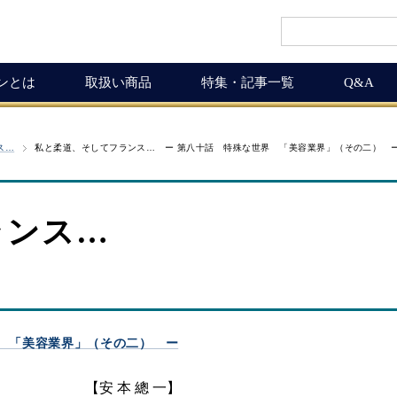
インとは
取扱い商品
特集・記事一覧
Q&A
インギフト
ルマガ
ワイン商品一覧
ワインを楽しく
ス…
私と柔道、そしてフランス… ー 第八十話 特殊な世界 「美容業界」（その二） 
ギュラーサイズ
ムリエの追言
50,001円以上
ボルドーワインの魅力
グナムボトル
武士（もののふ）
10,001円～50,000円
ワインの楽しみ方
ランス…
息の独り言
5,001円～10,000円
この料理に合うワイン
布会
3,001円～5,000円
ワインおつまみ道
1,000円～3,000円
お客様の声
ICHIGAMIワイン頒布会
MICHIGAMIワインの飲める店
 「美容業界」（その二） ー
ワイン会
ワインNEWS
【安 本 總 一】