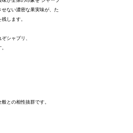
味が全体の印象を シャープ
させない濃密な果実味が、た
を残します。
れぞシャブリ、
す。
全般との相性抜群です。