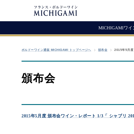
MICHIGAMIワ
フランスワイン
生産者紹介
ワ
メ
ボルドーワイン通販 MICHIGAMI トップページへ
頒布会
2015年5月
シャトー・ラ・ジョンカード
シャトー・タイヤック
レ
ソ
（赤ワイン）
ヴィニョーブル・ラトゥース
マ
古
赤ワイン
頒布会
クロ・サン・ヴァンサン
愚
白ワイン・ロゼ
頒
ジョヴェール・ジラルダン
シャンパン・スパークリング
シャトー・ルボスク
M
Bag In Box（箱ワイン）
MICHIGAMIコレクション
2015年5月度 頒布会ワイン・レポート 1/3「 シャブリ 20
熟成ワイン