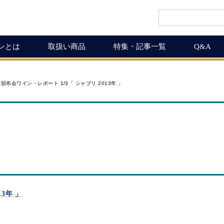
インとは
取扱い商品
特集・記事一覧
Q&A
インギフト
ルマガ
ワイン商品一覧
ワインを楽しく
度 頒布会ワイン・レポート 1/3「 シャブリ 2013年 」
ギュラーサイズ
ムリエの追言
50,001円以上
ボルドーワインの魅力
グナムボトル
武士（もののふ）
10,001円～50,000円
ワインの楽しみ方
息の独り言
5,001円～10,000円
この料理に合うワイン
布会
3,001円～5,000円
ワインおつまみ道
1,000円～3,000円
お客様の声
ICHIGAMIワイン頒布会
MICHIGAMIワインの飲める店
13年 」
ワイン会
ワインNEWS