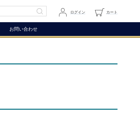
ログイン
カート
お問い合わせ
その他
ガイドページ
ワイングラス
マイページへログイン
ワインアクセサリー
カートを見る
生ハム（イベリコ＆ベジョー
道上伯とは
タ）
WOX
コレクション
もち麦