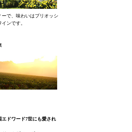
ィーで、味わいはブリオッシ
ワインです。
来
国エドワード7世にも愛され