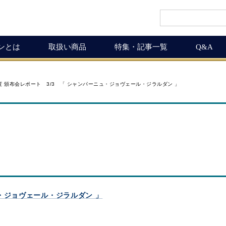
インとは
取扱い商品
特集・記事一覧
Q&A
インギフト
ルマガ
ワイン商品一覧
ワインを楽しく
月度 頒布会レポート 3/3 「 シャンパーニュ・ジョヴェール・ジラルダン 」
ギュラーサイズ
ムリエの追言
50,001円以上
ボルドーワインの魅力
グナムボトル
武士（もののふ）
10,001円～50,000円
ワインの楽しみ方
息の独り言
5,001円～10,000円
この料理に合うワイン
布会
3,001円～5,000円
ワインおつまみ道
1,000円～3,000円
お客様の声
ICHIGAMIワイン頒布会
MICHIGAMIワインの飲める店
ニュ・ジョヴェール・ジラルダン 」
ワイン会
ワインNEWS