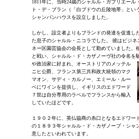
1811年に、当時24歳のシャルル・ガブリエー
ト・デ・ブラン（「白ブドウの丘陵地帯」とい
シャンパンハウスを設立しました。
しかし、設立者よりもブランドの発達を促進し
た息子のシャルル・ニコラでした。 彼はビジネ
ネー区園芸協会の会長として勤めていました。
と戦い、シャルル・ド・カザノーヴ社の令名を
や政治家に好まれ、オーストリアのメッテル
ニヒ公爵、フランス第三共和政大統領のマク
マオン、サディ・カルノー、エミール・ルー
ベにワインを提供し、イギリスのエドワード
７世は自分専用のラベルでフランスから輸入
していたほどです。
１９０２年に、英仏協商の糸口となるエドワード
の１８９３年シャルル・ド・カザノーブ・シャ
意したといわれています。