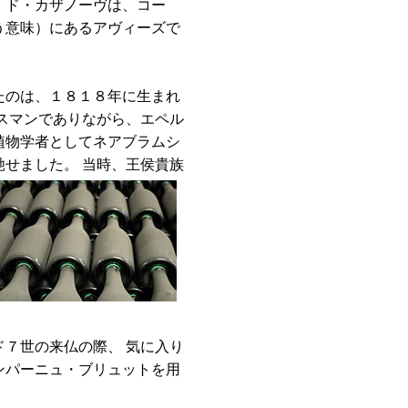
ル・ド・カザノーヴは、コー
う意味）にあるアヴィーズで
たのは、１８１８年に生まれ
スマンでありながら、エペル
植物学者としてネアブラムシ
馳せました。
当時、王侯貴族
７世の来仏の際、 気に入り
ンパーニュ・ブリュットを用