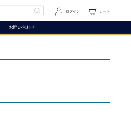
ログイン
カート
お問い合わせ
その他
ガイドページ
ワイングラス
マイページへログイン
ワインアクセサリー
カートを見る
生ハム（イベリコ＆ベジョー
道上伯とは
タ）
WOX
コレクション
もち麦