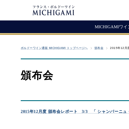
MICHIGAMIワ
フランスワイン
生産者紹介
ワ
メ
ボルドーワイン通販 MICHIGAMI トップページへ
頒布会
2015年12
シャトー・ラ・ジョンカード
シャトー・タイヤック
レ
ソ
（赤ワイン）
ヴィニョーブル・ラトゥース
マ
古
赤ワイン
頒布会
クロ・サン・ヴァンサン
愚
白ワイン・ロゼ
頒
ジョヴェール・ジラルダン
シャンパン・スパークリング
シャトー・ルボスク
M
Bag In Box（箱ワイン）
MICHIGAMIコレクション
2015年12月度 頒布会レポート 3/3 「 シャンパー
熟成ワイン