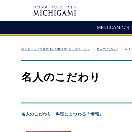
MICHIGAMIワ
フランスワイン
生産者紹介
ワ
メ
ボルドーワイン通販 MICHIGAMI トップページへ
名人のこだわり
名人
シャトー・ラ・ジョンカード
シャトー・タイヤック
レ
ソ
（赤ワイン）
ヴィニョーブル・ラトゥース
マ
古
赤ワイン
名人のこだわり
クロ・サン・ヴァンサン
愚
白ワイン・ロゼ
頒
ジョヴェール・ジラルダン
シャンパン・スパークリング
シャトー・ルボスク
M
Bag In Box（箱ワイン）
MICHIGAMIコレクション
名人のこだわり 料理にまつわる「情報」
熟成ワイン