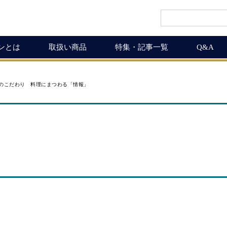
インとは
取扱い商品
特集・記事一覧
Q&A
インギフト
ルマガ
ワイン商品一覧
ワインを楽しく
のこだわり 料理にまつわる「情報」
ギュラーサイズ
ムリエの追言
50,001円以上
ボルドーワインの魅力
グナムボトル
武士（もののふ）
10,001円～50,000円
ワインの楽しみ方
息の独り言
5,001円～10,000円
この料理に合うワイン
布会
3,001円～5,000円
ワインおつまみ道
1,000円～3,000円
お客様の声
ICHIGAMIワイン頒布会
MICHIGAMIワインの飲める店
ワイン会
ワインNEWS