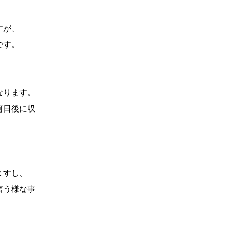
すが、
です。
なります。
何日後に収
ますし、
言う様な事