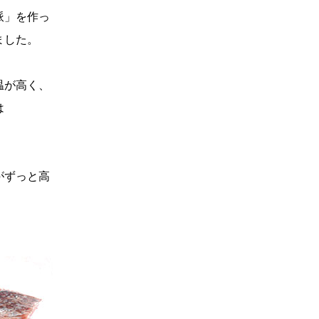
派」を作っ
ました。
温が高く、
は
がずっと高