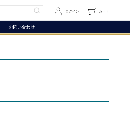
ログイン
カート
お問い合わせ
その他
ガイドページ
ワイングラス
マイページへログイン
ワインアクセサリー
カートを見る
生ハム（イベリコ＆ベジョー
道上伯とは
タ）
WOX
コレクション
もち麦