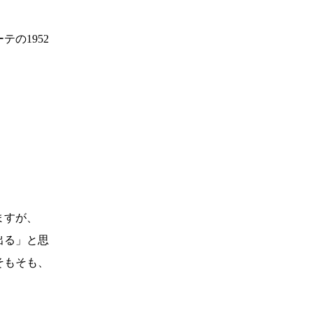
の1952
ますが、
出る」と思
そもそも、
。