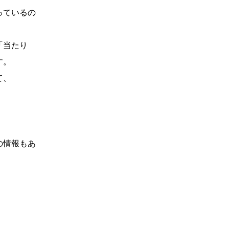
っているの
「当たり
す。
て、
の情報もあ