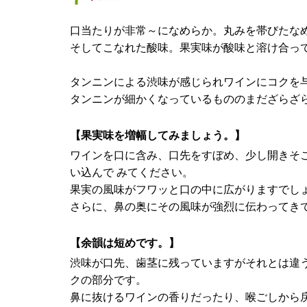
口当たりが非常～になめらか。丸みを帯びたな
そしてこなれた酸味。果実味が酸味と溶け合っ
タンニンによる渋味が感じられワインにコクを
タンニンが細かくなっているもののまだざらざ
【果実味を増幅してみましょう。】
ワインを口に含み、口先をすぼめ、少し開きそ
い込んで みてください。
果実の風味がフワッと口の中に広がりますでし
さらに、鼻の奥にその風味が強烈に伝わってき
【余韻は短めです。】
渋味が口先、歯茎に残っていますがそれとは違
クの部分です。
鼻に抜けるワインの香りだったり、喉ごしから戻