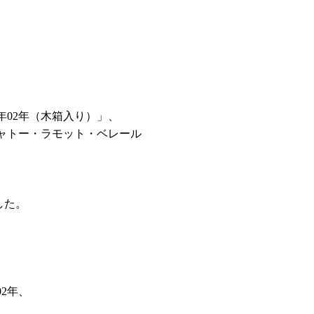
年02年（木箱入り）」、
シャトー・ラモット・ベレール
した。
02年、