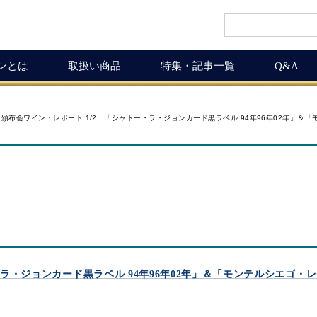
インとは
取扱い商品
特集・記事一覧
Q&A
インギフト
ルマガ
ワイン商品一覧
ワインを楽しく
度 頒布会ワイン・レポート 1/2 「シャトー・ラ・ジョンカード黒ラベル 94年96年02年」＆「
ギュラーサイズ
ムリエの追言
50,001円以上
ボルドーワインの魅力
グナムボトル
武士（もののふ）
10,001円～50,000円
ワインの楽しみ方
息の独り言
5,001円～10,000円
この料理に合うワイン
布会
3,001円～5,000円
ワインおつまみ道
1,000円～3,000円
お客様の声
ICHIGAMIワイン頒布会
MICHIGAMIワインの飲める店
・ラ・ジョンカード黒ラベル 94年96年02年」＆「モンテルシエゴ・レゼ
ワイン会
ワインNEWS