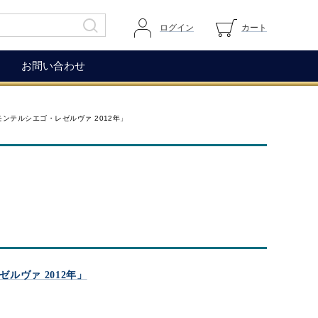
ログイン
カート
お問い合わせ
その他
ガイドページ
モンテルシエゴ・レゼルヴァ 2012年」
ワイングラス
マイページへログイン
ワインアクセサリー
カートを見る
生ハム（イベリコ＆ベジョー
道上伯とは
タ）
WOX
コレクション
もち麦
ルヴァ 2012年」