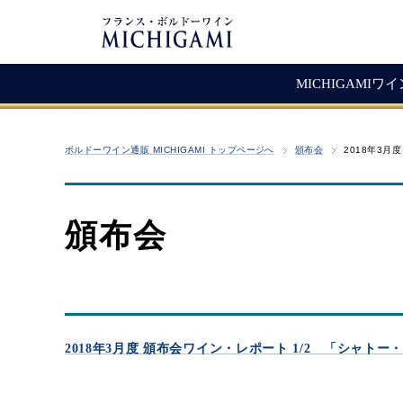
MICHIGAMIワ
フランスワイン
生産者紹介
ワ
メ
ボルドーワイン通販 MICHIGAMI トップページへ
頒布会
2018年3月
シャトー・ラ・ジョンカード
シャトー・タイヤック
レ
ソ
（赤ワイン）
ヴィニョーブル・ラトゥース
マ
古
赤ワイン
頒布会
クロ・サン・ヴァンサン
愚
白ワイン・ロゼ
頒
ジョヴェール・ジラルダン
シャンパン・スパークリング
シャトー・ルボスク
M
Bag In Box（箱ワイン）
MICHIGAMIコレクション
2018年3月度 頒布会ワイン・レポート 1/2 「シャトー
熟成ワイン