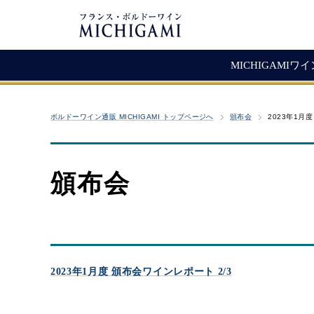
MICHIGAMIワ
フランスワイン
生産者紹介
ワ
メ
ボルドーワイン通販 MICHIGAMI トップページへ
頒布会
2023年1月
シャトー・ラ・ジョンカード
シャトー・タイヤック
レ
ソ
（赤ワイン）
ヴィニョーブル・ラトゥース
マ
古
赤ワイン
頒布会
クロ・サン・ヴァンサン
愚
白ワイン・ロゼ
頒
ジョヴェール・ジラルダン
シャンパン・スパークリング
シャトー・ルボスク
M
Bag In Box（箱ワイン）
MICHIGAMIコレクション
2023年1月度 頒布会ワインレポート 2/3
熟成ワイン