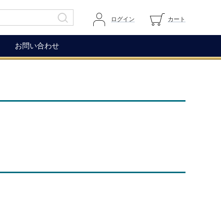
ログイン
カート
お問い合わせ
その他
ガイドページ
ワイングラス
マイページへログイン
ワインアクセサリー
カートを見る
生ハム（イベリコ＆ベジョー
道上伯とは
タ）
WOX
コレクション
もち麦