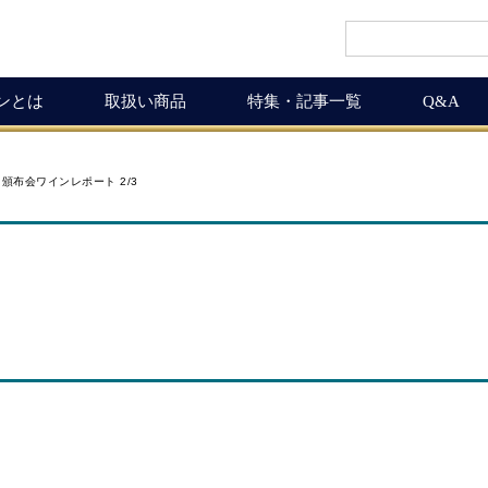
インとは
取扱い商品
特集・記事一覧
Q&A
インギフト
ルマガ
ワイン商品一覧
ワインを楽しく
度 頒布会ワインレポート 2/3
ギュラーサイズ
ムリエの追言
50,001円以上
ボルドーワインの魅力
グナムボトル
武士（もののふ）
10,001円～50,000円
ワインの楽しみ方
息の独り言
5,001円～10,000円
この料理に合うワイン
布会
3,001円～5,000円
ワインおつまみ道
1,000円～3,000円
お客様の声
ICHIGAMIワイン頒布会
MICHIGAMIワインの飲める店
ワイン会
ワインNEWS