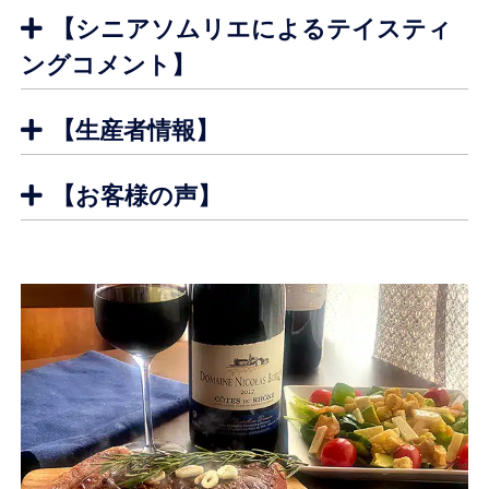
【シニアソムリエによるテイスティ
ングコメント】
深く濃い赤色。ルビーレッドとガーネットカラ
外観
【生産者情報】
ー。
繊細なアロマの香り、バニラ、ラズベリー、ブラックベ
【お客様の声】
リー、プラム。
香り
鼻腔をフレッシュな赤い果実の香りが抜け華やかな印
象。ダークチョコレート、胡椒。
しっかりとした骨格を持ち、しなやかでシルキーなタン
ニンとのバランスが良いワイン。
味わ
い
豊かな風味、素晴らしい仕上がりで、ドライな後味も秀
逸。時間が経過するにつれ濃厚な甘みも感じる。