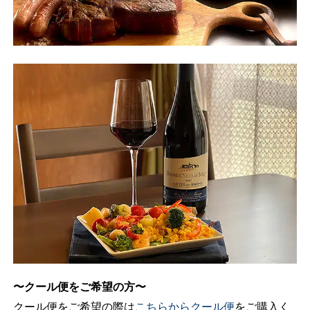
料理
牛肉！子羊肉！鹿肉！
より
今すぐ飲んでももちろん美味しいですし、良い保存を経
美味
てかなり美味しくなるポテンシャルを秘めているワイン
です。
しく
〜クール便をご希望の方〜
クール便をご希望の際は
こちらからクール便
をご購入く