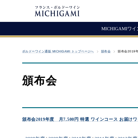
MICHIGAMIワ
フランスワイン
生産者紹介
ワ
メ
ボルドーワイン通販 MICHIGAMI トップページへ
頒布会
頒布会2019
シャトー・ラ・ジョンカード
シャトー・タイヤック
レ
ソ
（赤ワイン）
ヴィニョーブル・ラトゥース
マ
古
赤ワイン
頒布会
クロ・サン・ヴァンサン
愚
白ワイン・ロゼ
頒
ジョヴェール・ジラルダン
シャンパン・スパークリング
シャトー・ルボスク
M
Bag In Box（箱ワイン）
MICHIGAMIコレクション
頒布会2019年度 月7,500円 特選 ワインコース お届け
熟成ワイン