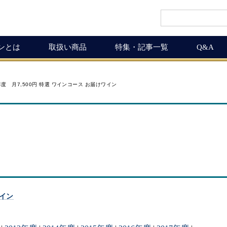
インとは
取扱い商品
特集・記事一覧
Q&A
インギフト
ルマガ
ワイン商品一覧
ワインを楽しく
年度 月7,500円 特選 ワインコース お届けワイン
ギュラーサイズ
ムリエの追言
50,001円以上
ボルドーワインの魅力
グナムボトル
武士（もののふ）
10,001円～50,000円
ワインの楽しみ方
息の独り言
5,001円～10,000円
この料理に合うワイン
布会
3,001円～5,000円
ワインおつまみ道
1,000円～3,000円
お客様の声
ICHIGAMIワイン頒布会
MICHIGAMIワインの飲める店
ワイン
ワイン会
ワインNEWS