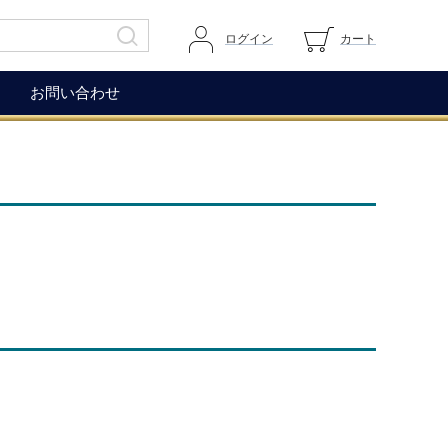
ログイン
カート
お問い合わせ
その他
ガイドページ
ワイングラス
マイページへログイン
ワインアクセサリー
カートを見る
生ハム（イベリコ＆ベジョー
道上伯とは
タ）
WOX
コレクション
もち麦